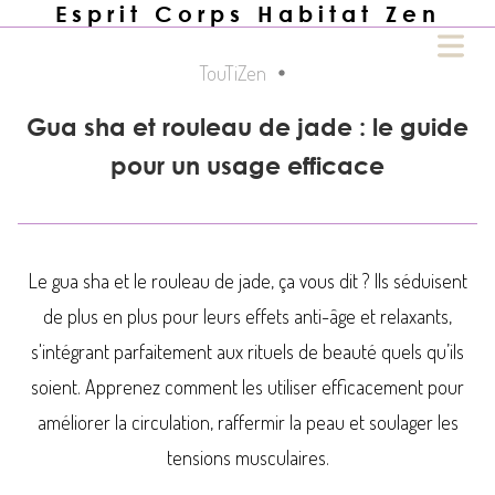
Esprit Corps Habitat Zen
Architects with a different
TouTiZen
Gua sha et rouleau de jade : le guide
approach
pour un usage efficace
Le gua sha et le rouleau de jade, ça vous dit ? Ils séduisent
de plus en plus pour leurs effets anti-âge et relaxants,
HOME
s'intégrant parfaitement aux rituels de beauté quels qu’ils
🙏🏾
soient. Apprenez comment les utiliser efficacement pour
améliorer la circulation, raffermir la peau et soulager les
UTIQUE
tensions musculaires.
🏪