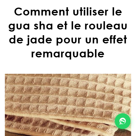
Comment utiliser le
KITS
👝
gua sha et le rouleau
BLOG
de jade pour un effet
📖
remarquable
ADEAUX
🎁